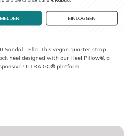
nd
und die Chance auf
5 € Rabatt
MELDEN
EINLOGGEN
 Sandal - Ella. This vegan quarter-strap
ack heel designed with our Heel Pillow®, a
esponsive ULTRA GO® platform.