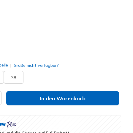
141269
TPE
)
lt
elle
Größe nicht verfügbar?
38
In den Warenkorb