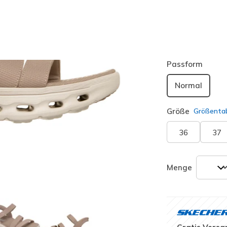
Farbe
Natur
(#
ausgewäh
Passform
Normal
Größe
Größentab
36
37
Menge