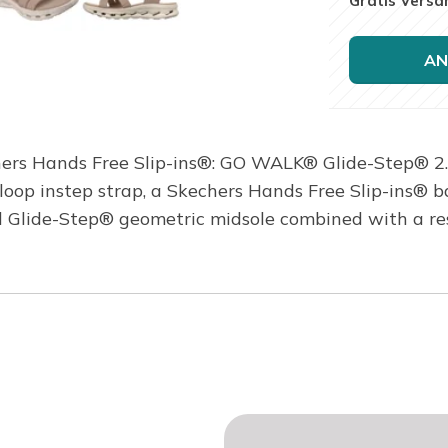
Gratis Versa
AN
hers Hands Free Slip-ins®: GO WALK® Glide-Step® 2.0
oop instep strap, a Skechers Hands Free Slip-ins® b
 Glide-Step® geometric midsole combined with a r