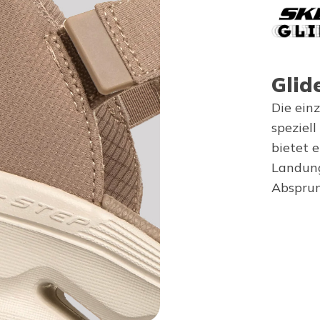
Glid
Die ein
speziel
bietet e
Landung
Absprun