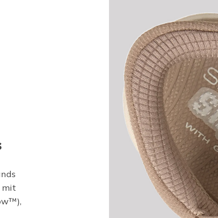
s
ands
 mit
ow™),