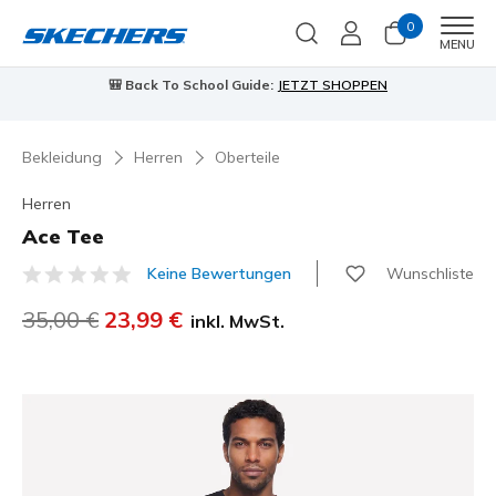
0
Men
MENU
🎒 Back To School Guide:
JETZT SHOPPEN
Bekleidung
Herren
Oberteile
Herren
Ace Tee
Wunschliste
Keine Bewertungen
4,2 von 5 Kundenbewertungen
Reduziert von
35,00 €
auf
23,99 €
inkl. MwSt.