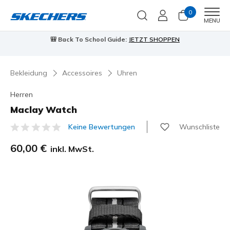
0
Men
MENU
🎒 Back To School Guide:
JETZT SHOPPEN
Bekleidung
Accessoires
Uhren
Herren
Maclay Watch
Wunschliste
Keine Bewertungen
4,9 von 5 Kundenbewertungen
60,00 €
inkl. MwSt.