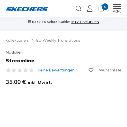
0
Men
MENU
🎒 Back To School Guide:
JETZT SHOPPEN
Kollektionen
EU Weekly Translations
Mädchen
Streamline
Wunschliste
Keine Bewertungen
5 von 5 Kundenbewertungen
35,00 €
inkl. MwSt.