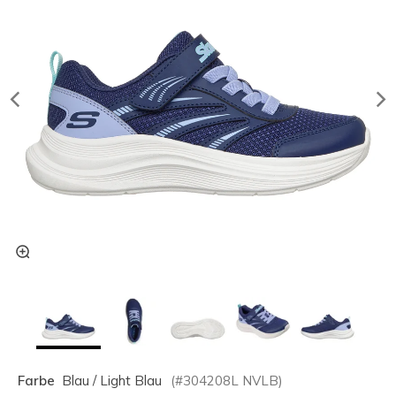
Farbe
Blau / Light Blau
(#
304208L
NVLB
)