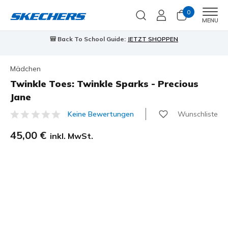
0
Men
MENU
🎒 Back To School Guide:
JETZT SHOPPEN
Mädchen
Twinkle Toes: Twinkle Sparks - Precious
Jane
Wunschliste
Keine Bewertungen
3,2 von 5 Kundenbewertungen
45,00 €
inkl. MwSt.