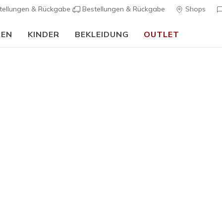
tellungen & Rückgabe
Bestellungen & Rückgabe
Shops
REN
KINDER
BEKLEIDUNG
OUTLET
90 Tage kostenlose Rückgabe
Jetzt anmelden
…
rch Fit
Sandalen
Leinensc