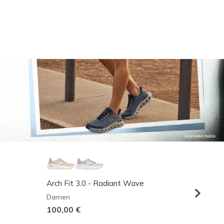
Arch Fit 3.0 - Radiant Wave
Relaxed
Damen
Herren
100,00 €
95,00 