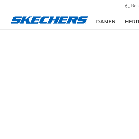
Bes
DAMEN
HER
Slip-ins
A