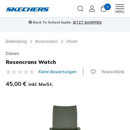
0
Men
MENU
🎒 Back To School Guide:
JETZT SHOPPEN
Bekleidung
Accessoires
Uhren
Damen
Rosencrans Watch
Wunschliste
Keine Bewertungen
3,1 von 5 Kundenbewertungen
45,00 €
inkl. MwSt.