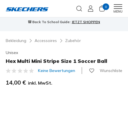
0
Men
MENU
🎒 Back To School Guide:
JETZT SHOPPEN
Bekleidung
Accessoires
Zubehör
Unisex
Hex Multi Mini Stripe Size 1 Soccer Ball
Wunschliste
Keine Bewertungen
3,3 von 5 Kundenbewertungen
14,00 €
inkl. MwSt.