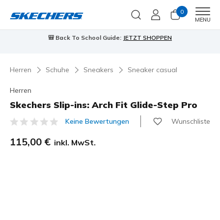
0
Men
MENU
🎒 Back To School Guide:
JETZT SHOPPEN
Herren
Schuhe
Sneakers
Sneaker casual
Herren
Skechers Slip-ins: Arch Fit Glide-Step Pro
Wunschliste
Keine Bewertungen
4,9 von 5 Kundenbewertungen
115,00 €
inkl. MwSt.