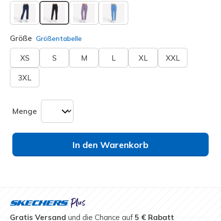
ausgewählt
Größe
Größentabelle
XS
S
M
L
XL
XXL
3XL
Menge
In den Warenkorb
Gratis Versand
und die Chance auf
5 € Rabatt