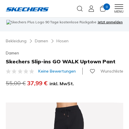
0
Men
MENU
90 Tage kostenlose Rückgabe
Jetzt anmelden
Bekleidung
Damen
Hosen
Damen
Skechers Slip-ins GO WALK Uptown Pant
Wunschliste
Keine Bewertungen
4,9 von 5 Kundenbewertungen
Reduziert von
55,00 €
auf
37,99 €
inkl. MwSt.