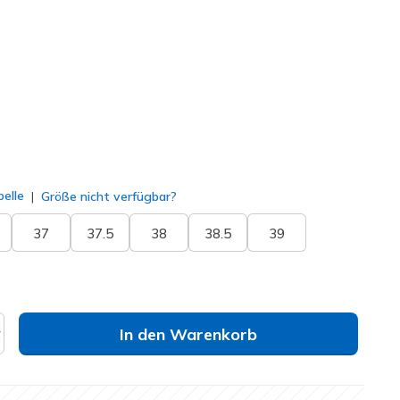
/ Weiss
(#
172101C
BKW
)
ausgewählt
elle
Größe nicht verfügbar?
37
37.5
38
38.5
39
In den Warenkorb