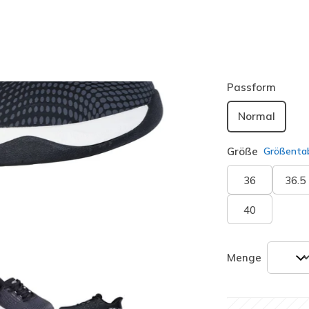
Farbe
Schwarz 
Passform
Normal
Größe
Größentab
36
36.5
40
Menge