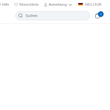
Hilfe
Wunschliste
Anmeldung
DEU | EUR
0
Slip-ins Relaxed Fit: Viper Court
Wunschliste
eine Bewertungen
enbewertungen
€
inkl. MwSt.