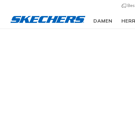
Bes
DAMEN
HER
Damen
Schuhe
Sneakers
Sneaker sportlich