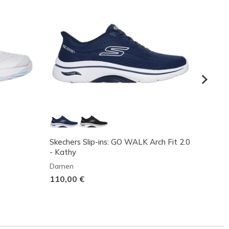
Skechers Slip-ins: GO WALK Arch Fit 2.0
Viper 
- Kathy
Dame
Damen
125,0
110,00 €