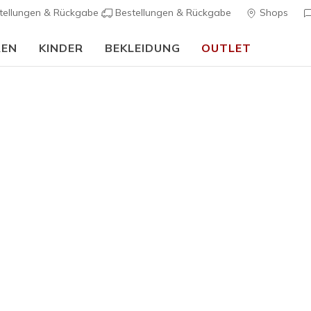
tellungen & Rückgabe
Bestellungen & Rückgabe
Shops
REN
KINDER
BEKLEIDUNG
OUTLET
90 Tage kostenlose Rückgabe
Jetzt anmelden
Damen
Skechers 
Reload
K
3,1 von 5 Kund
100,00 