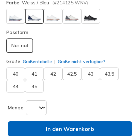
Farbe
Weiss / Blau
(#
214125
WNV
)
ausgewählt
Passform
Normal
Größe
Größentabelle
Größe nicht verfügbar?
40
41
42
42.5
43
43.5
44
45
Menge
In den Warenkorb