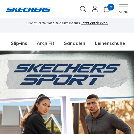
0
Men
MENU
Spare 20% mit
Student Beans
Jetzt entdecken
Slip-ins
Arch Fit
Sandalen
Leinenschuhe