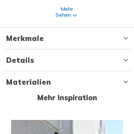
Mehr
Sehen
Merkmale
Details
Materialien
Mehr Inspiration
Media Carousel
Carousel with product photos. Use the previous and next buttons to