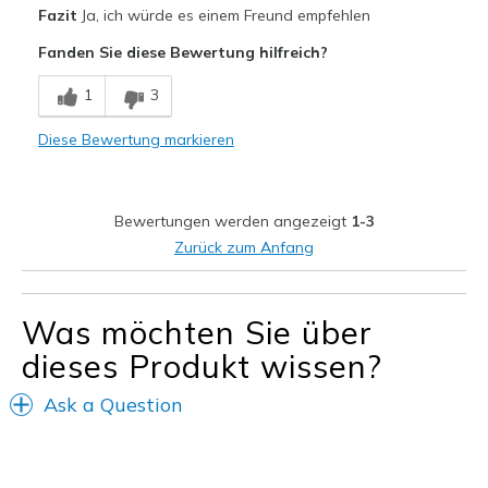
Vorteile
Fazit
Ja, ich würde es einem Freund empfehlen
Attraktives Design
Fanden Sie diese Bewertung hilfreich?
Bequem
1
3
Hübsch
Diese Bewertung markieren
Leicht
Stoßdämpfend
Bewertungen werden angezeigt
1-3
Geeignete Verwendung
Zurück zum Anfang
Freizeitkleidung
Was möchten Sie über
Breite
Passen genau
Größe
Fühlt sich zu groß an
dieses Produkt wissen?
Meine Meinung zu
Kaufe für anstehenden
Schuhen
Anlaß
Ask a Question