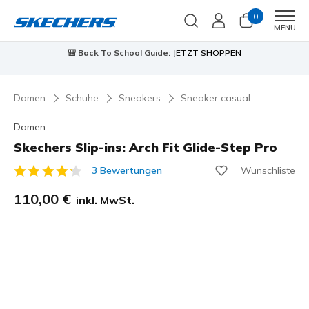
0
Men
MENU
90 Tage kostenlose Rückgabe
Jetzt anmelden
Damen
Schuhe
Sneakers
Sneaker casual
Damen
Skechers Slip-ins: Arch Fit Glide-Step Pro
Wunschliste
3 Bewertungen
5 von 5 Kundenbewertungen
110,00 €
inkl. MwSt.