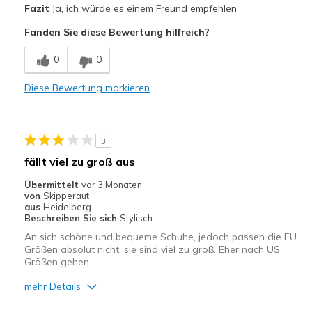
Fazit
Ja, ich würde es einem Freund empfehlen
Attraktives Design
Fanden Sie diese Bewertung hilfreich?
Bequem
0
0
Stoßdämpfend
Diese Bewertung markieren
Geeignete Verwendung
Freizeitkleidung
3
Breite
Passen genau
fällt viel zu groß aus
Größe
Passt genau
Übermittelt
vor 3 Monaten
Meine Meinung zu
Kaufe für anstehenden
von
Skipperaut
Schuhen
Anlaß
aus
Heidelberg
Beschreiben Sie sich
Stylisch
An sich schöne und bequeme Schuhe, jedoch passen die EU
Größen absolut nicht, sie sind viel zu groß. Eher nach US
Größen gehen.
mehr Details