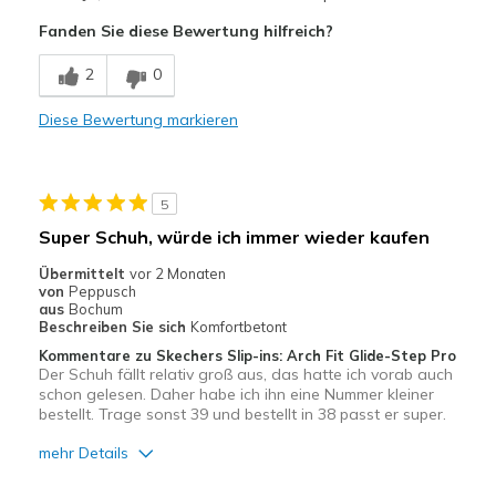
Attraktives Design
Fanden Sie diese Bewertung hilfreich?
Bequem
2
0
Hübsch
Diese Bewertung markieren
Leicht
Stoßdämpfend
5
Geeignete Verwendung
Super Schuh, würde ich immer wieder kaufen
Auf der Arbeit
Übermittelt
vor 2 Monaten
von
Peppusch
Freizeitkleidung
aus
Bochum
Beschreiben Sie sich
Komfortbetont
Breite
Passen genau
Kommentare zu Skechers Slip-ins: Arch Fit Glide-Step Pro
Der Schuh fällt relativ groß aus, das hatte ich vorab auch
Größe
Passt genau
schon gelesen. Daher habe ich ihn eine Nummer kleiner
Meine Meinung zu Schuhen
Ich liebe Schuhe
bestellt. Trage sonst 39 und bestellt in 38 passt er super.
mehr Details
Vorteile