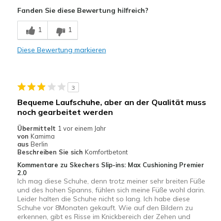
Bequem
Fanden Sie diese Bewertung hilfreich?
Geeignete Verwendung
1
1
Urlaub
Diese Bewertung markieren
Breite
Passen genau
Größe
Passt genau
3
Bequeme Laufschuhe, aber an der Qualität muss
noch gearbeitet werden
Übermittelt
1 vor einem Jahr
von
Kamima
aus
Berlin
Beschreiben Sie sich
Komfortbetont
Kommentare zu Skechers Slip-ins: Max Cushioning Premier
2.0
Ich mag diese Schuhe, denn trotz meiner sehr breiten Füße
und des hohen Spanns, fühlen sich meine Füße wohl darin.
Leider halten die Schuhe nicht so lang. Ich habe diese
Schuhe vor 8Monaten gekauft. Wie auf den Bildern zu
erkennen, gibt es Risse im Knickbereich der Zehen und