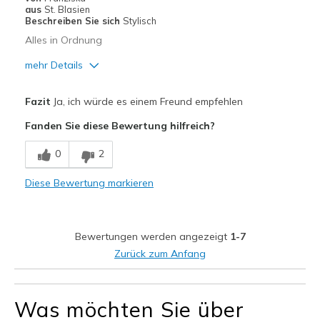
Meine Meinung zu
Ersatzpaar für alte
aus
St. Blasien
Schuhen
Schuhe
Beschreiben Sie sich
Stylisch
Alles in Ordnung
mehr Details
Vorteile
Fazit
Ja, ich würde es einem Freund empfehlen
Bequem
Fanden Sie diese Bewertung hilfreich?
Geeignete Verwendung
0
2
Freizeitkleidung
Diese Bewertung markieren
Breite
Passen genau
Größe
Passt genau
Meine Meinung zu Schuhen
Ich liebe Schuhe
Bewertungen werden angezeigt
1-7
Zurück zum Anfang
Was möchten Sie über