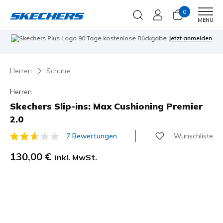
0
Men
MENU
90 Tage kostenlose Rückgabe
Jetzt anmelden
Herren
Schuhe
Herren
Skechers Slip-ins: Max Cushioning Premier
2.0
Wunschliste
7 Bewertungen
4,9 von 5 Kundenbewertungen
130,00 €
inkl. MwSt.