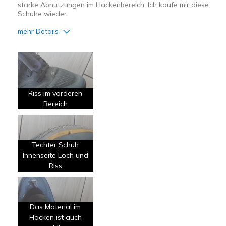
starke Abnutzungen im Hackenbereich. Ich kaufe mir diese
Schuhe wieder.
mehr Details
Vorteile
Attraktives Design
Bequem
Riss im vorderen
Leicht
Bereich
Nachteile
Nutzen schnell ab
Techter Schuh
Innenseite Loch und
Schlechte Qualität
Riss
Geeignete Verwendung
Freizeitkleidung
Das Material im
Hacken ist auch
Breite
Passen genau