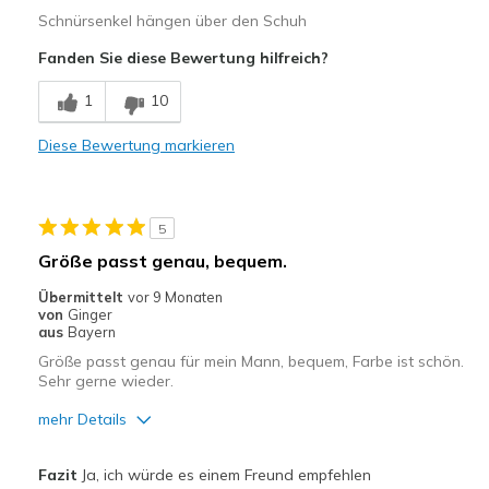
Breite
Passen genau
Schnürsenkel hängen über den Schuh
Größe
Passt genau
Fanden Sie diese Bewertung hilfreich?
Meine Meinung zu Schuhen
Ich liebe Schuhe
1
10
Diese Bewertung markieren
5
Größe passt genau, bequem.
Übermittelt
vor 9 Monaten
von
Ginger
aus
Bayern
Größe passt genau für mein Mann, bequem, Farbe ist schön.
Sehr gerne wieder.
mehr Details
Vorteile
Fazit
Ja, ich würde es einem Freund empfehlen