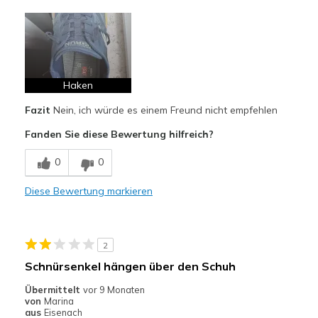
Vorteile
Attraktives Design
Bequem
Hübsch
Haken
Fazit
Nein, ich würde es einem Freund nicht empfehlen
Leicht
Fanden Sie diese Bewertung hilfreich?
Stoßdämpfend
0
0
Nachteile
Nutzen schnell ab
Diese Bewertung markieren
Schlechte Qualität
2
Geeignete Verwendung
Schnürsenkel hängen über den Schuh
Auf der Arbeit
Übermittelt
vor 9 Monaten
Freizeitkleidung
von
Marina
aus
Eisenach