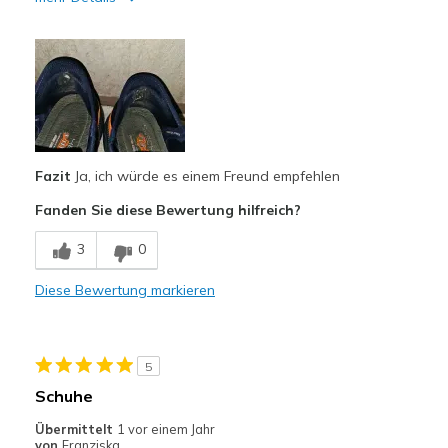
Vorteile
Attraktives Design
Bequem
Hübsch
Fazit
Ja, ich würde es einem Freund empfehlen
Leicht
Fanden Sie diese Bewertung hilfreich?
Stoßdämpfend
3
0
Nachteile
Nutzen schnell ab
Diese Bewertung markieren
Geeignete Verwendung
Freizeitkleidung
5
Schuhe
Breite
Passen genau
Größe
Übermittelt
1 vor einem Jahr
Passt genau
von
Franziska