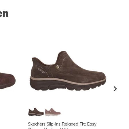
en
Skechers Slip-ins Relaxed Fit: Easy
UNO Ru