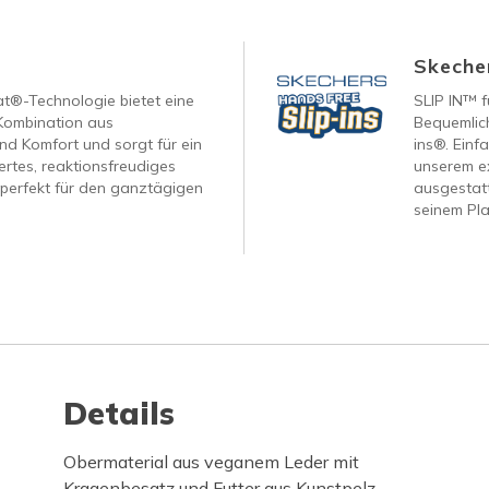
Skecher
®-Technologie bietet eine
SLIP IN™ f
Kombination aus
Bequemlich
nd Komfort und sorgt für ein
ins®. Einf
tertes, reaktionsfreudiges
unserem ex
 perfekt für den ganztägigen
ausgestatt
seinem Pla
Details
Obermaterial aus veganem Leder mit
Kragenbesatz und Futter aus Kunstpelz