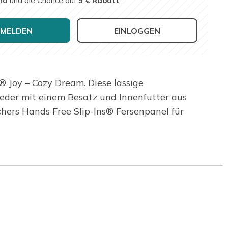
nd
und die Chance auf
5 € Rabatt
MELDEN
EINLOGGEN
® Joy – Cozy Dream. Diese lässige
eder mit einem Besatz und Innenfutter aus
hers Hands Free Slip-Ins® Fersenpanel für