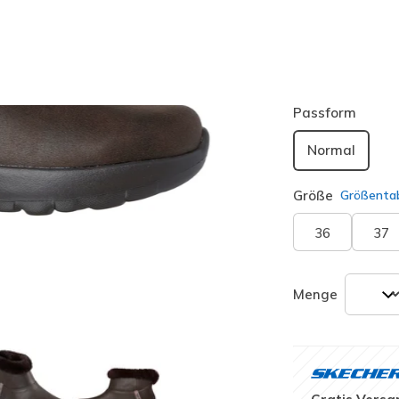
Farbe
Braun
(#
Passform
Normal
Größe
Größentab
36
37
Menge