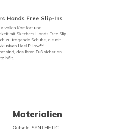
s Hands Free Slip-Ins
ür vollen Komfort und
keit mit Skechers Hands Free Slip-
ach zu tragende Schuhe, die mit
klusiven Heel Pillow™
et sind, das Ihren Fuß sicher an
tz hält.
Materialien
Outsole: SYNTHETIC