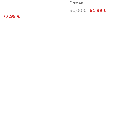
Damen
Reduziert von
90,00 €
auf
61,99 €
t von
auf
77,99 €