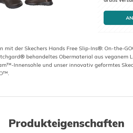
Gratis Versa
AN
en mit der Skechers Hands Free Slip-Ins®: On-the-GO
cotchgard® behandeltes Obermaterial aus veganem L
am™-Innensohle und unser innovativ geformtes Skec
GO™.
Produkteigenschaften